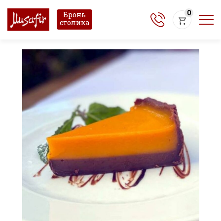
0
Бронь
столика