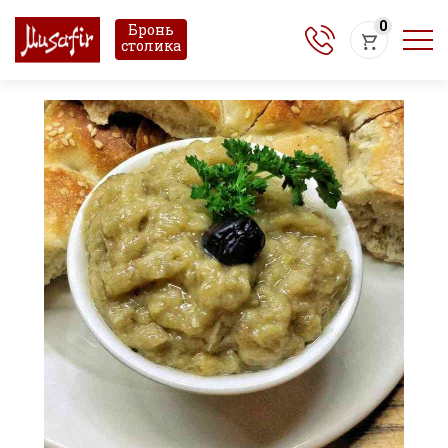
0
Бронь
столика