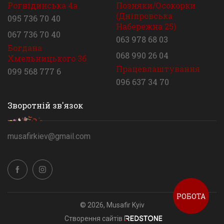
Рогнідинська 4а
Позняки/Осокорки
(Дніпровська
095 736 70 40
Набережна 25)
067 736 70 40
063 978 68 03
Богдана
068 990 26 04
Хмельницького 3б
Працевлаштування
099 568 777 6
096 637 34 70
Зворотній зв'язок
musafirkiev@gmail.com
РОБОТА
© 2026, Musafir Kyiv
Створення сайтів REDSTONE