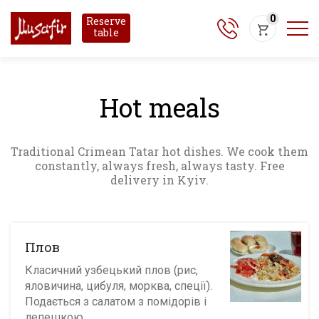
0
Reserve
table
Hot meals
Traditional Crimean Tatar hot dishes. We cook them
constantly, always fresh, always tasty. Free
delivery in Kyiv.
Плов
Класичний узбецький плов (рис,
яловичина, цибуля, морква, спеції).
Подається з салатом з помідорів і
лепешкою.