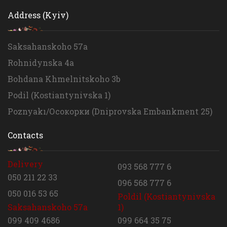
Address (Kyiv)
Saksahanskoho 57a
Rohnidynska 4a
Bohdana Khmelnitskoho 3b
Podil (Kostiantynivska 1)
Poznyakı/Осокорки (Dniprovska Embankment 25)
Contacts
Delivery
093 568 777 6
050 211 22 33
096 568 777 6
050 016 53 65
Poldil (Kostiantynivska
Saksahanskoho 57a
1)
099 409 4686
099 664 35 75