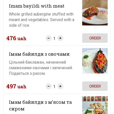
Imam bayildi with meat
Whole grilled aubergine stuffed with
meant and vegetables. Served with a
side of rice.
476
uah
ORDER
Імам байилди з овочами
Цільний баклажан, начинений
смаженими овочами і запечений.
Подається з рисом.
497
uah
ORDER
Імам байилди з м’ясом та
сиром