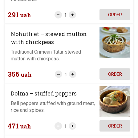
291
uah
ORDER
Nohutli et – stewed mutton
with chickpeas
Traditional Crimean Tatar stewed
mutton with chickpeas.
356
uah
ORDER
Dolma – stuffed peppers
Bell peppers stuffed with ground meat,
rice and spices.
471
uah
ORDER