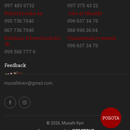
097 483 9732
097 375 43 22
Rohnidynska 4a
Jobs at Musafir
095 736 7040
096 637 34 70
067 736 7040
068 990 26 04
Bohdana Khmelniskoho
Працевлаштування
3b
096 637 34 70
099 568 777 6
Feedback
musafirkiev@gmail.com
РОБОТА
© 2026, Musafir Kyiv