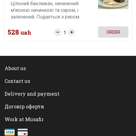
Цільний баклажан, начинений
м'ясною начинкою та сиром, і
запечений. Подається з рисом.
528
uah
ORDER
About us
Contact us
Delivery and payment
Договір оферти
Work at Musafir